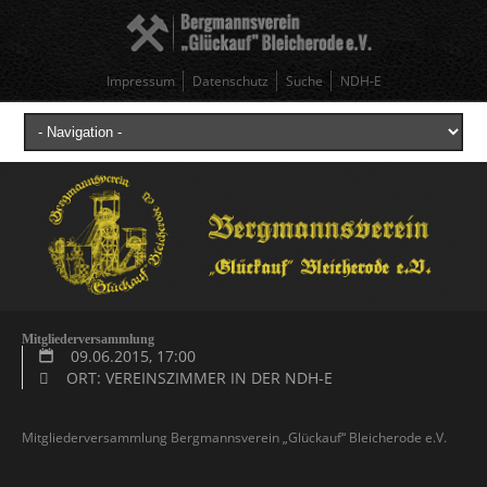
Impressum
Datenschutz
Suche
NDH-E
Mitgliederversammlung
09.06.2015, 17:00
ORT: VEREINSZIMMER IN DER NDH-E
Mitgliederversammlung Bergmannsverein „Glückauf“ Bleicherode e.V.