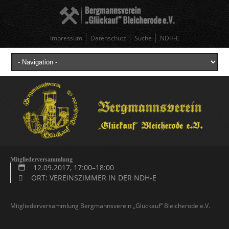
Impressum
Datenschutz
Suche
NDH-E
Mitgliederversammlung
12.09.2017, 17:00–18:00
ORT: VEREINSZIMMER IN DER NDH-E
Mitgliederversammlung Bergmannsverein „Glückauf“ Bleicherode e.V.