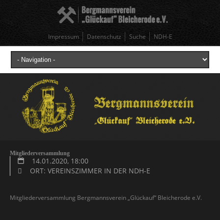
Impressum
Datenschutz
Suche
NDH-E
Mitgliederversammlung
14.01.2020, 18:00
ORT: VEREINSZIMMER IN DER NDH-E
Mitgliederversammlung Bergmannsverein „Glückauf“ Bleicherode e.V.