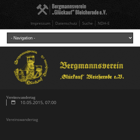
Impressum
Datenschutz
Suche
NDH-E
Vereinswandertag
10.05.2015, 07:00
Vereinswandertag