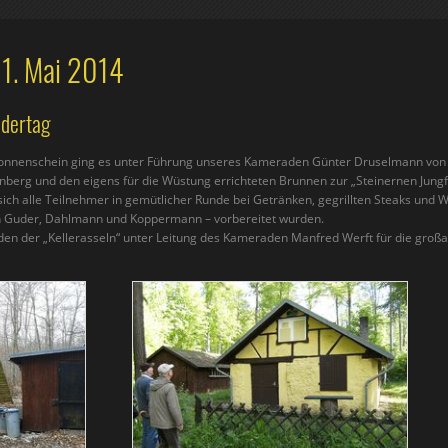
11. Mai 2014
ndertag
onnenschein ging es unter Führung unseres Kameraden Günter Druselmann von 
nberg und den eigens für die Wüstung errichteten Brunnen zur „Steinernen Jungf
ich alle Teilnehmer in gemütlicher Runde bei Getränken, gegrillten Steaks und W
n Guder, Dahlmann und Koppermann – vorbereitet wurden.
en der „Kellerasseln“ unter Leitung des Kameraden Manfred Werft für die groß