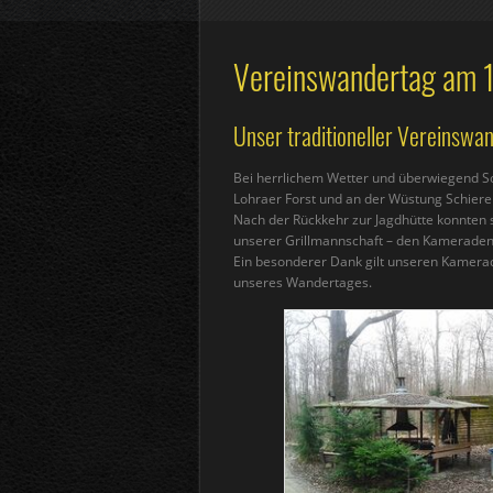
Vereinswandertag am 
Unser traditioneller Vereinswa
Bei herrlichem Wetter und überwiegend S
Lohraer Forst und an der Wüstung Schiere
Nach der Rückkehr zur Jagdhütte konnten s
unserer Grillmannschaft – den Kamerade
Ein besonderer Dank gilt unseren Kamerad
unseres Wandertages.