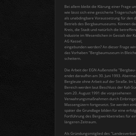
Bei allem bleibt die Klärung einer Frage un
wie lässt sich eine gesicherte Trägerschaf
als unabdingbare Voraussetzung für den 
Betrieb des Bergbaumuseums. Können das
Kreis, die Stadt und natürlich die betreffe
Industrie im Wesentlichen in Gestalt der Ka
AG Kassel,
eingebunden werden? An dieser Frage wird 
das Vorhaben "Bergbaumuseum in Bleich
scheitern.
Die Arbeit der EGN Außenstelle "Bergba
endet daraufhin am 30. Juni 1993. Aberma
Bergleute ohne Arbeit auf der Straße. Im 
Bereich werden laut Beschluss der Kali-S
vom 20. August 1991 die vorgesehenen
Verwahrungsmaßnahmen durch Einbringe
Massengütern fortgesetzt. Sie werden eini
später die Grundlage bilden für eine erfol
Fortführung des Bergwerkbetriebes für ei
längeren Zeitraum.
Als Gründungsmitglied des "Landesverba