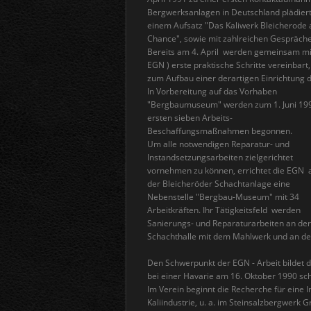
Bergwerksanlagen in Deutschland plädiert H
einem Aufsatz "Das Kaliwerk Bleicherode a
Chance", sowie mit zahlreichen Gespräche
Bereits am 4. April werden gemeinsam mit
EGN ) erste praktische Schritte vereinbart
zum Aufbau einer derartigen Einrichtung d
In Vorbereitung auf das Vorhaben
"Bergbaumuseum" werden zum 1. Juni 19
ersten sieben Arbeits-
Beschaffungsmaßnahmen begonnen.
Um alle notwendigen Reparatur- und
Instandsetzungsarbeiten zielgerichtet
vornehmen zu können, errichtet die EGN 
der Bleicheröder Schachtanlage eine
Nebenstelle "Bergbau-Museum" mit 34
Arbeitkräften. Ihr Tätigkeitsfeld werden
Sanierungs- und Reparaturarbeiten an der
Schachthalle mit dem Mahlwerk und an de
Den Schwerpunkt der EGN - Arbeit bildet
bei einer Havarie am 16. Oktober 1990 sc
Im Verein beginnt die Recherche für eine 
Kaliindustrie, u. a. im Steinsalzbergwerk G