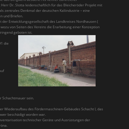
err Dr. Slotta leidenschaftlich für das Bleicheröder Projekt mit
ls zentrales Denkmal der deutschen Kaliindustrie – eine
n und Briefen.
 der Entwicklungsgesellschaft des Landkreises Nordhausen (
, wozu von Seiten des Vereins die Erarbeitung einer Konzeption
ringend geboten ist.
91 die
auf
r Schachtmauer sein.
 der Wiederaufbau des Fördermaschinen-Gebäudes Schacht I, das
hwer beschädigt worden war.
Inventarisation technischer Geräte und Ausrüstungen der
röna.