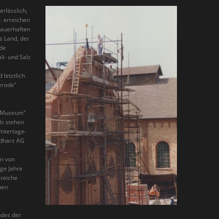
erlässlich,
t erreichen
dauerhaften
 Land, der
nde
li- und Salz
letztlich
erode"
u-Museum"
ls stehen
Untertage-
üdharz AG
n von
ge Jahre
greiche
nen
ndes der