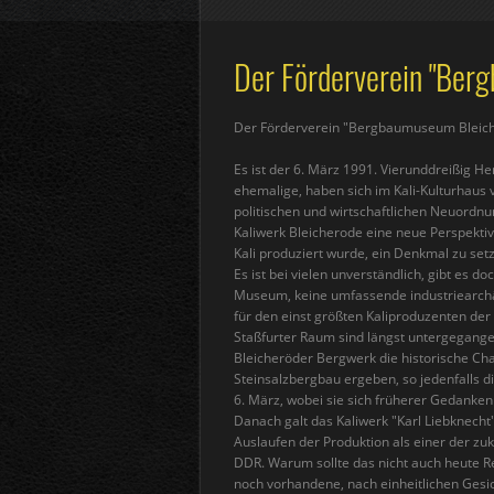
Der Förderverein "Ber
Der Förderverein "Bergbaumuseum Bleich
Es ist der 6. März 1991. Vierunddreißig H
ehemalige, haben sich im Kali-Kulturhau
politischen und wirtschaftlichen Neuordn
Kaliwerk Bleicherode eine neue Perspekti
Kali produziert wurde, ein Denkmal zu set
Es ist bei vielen unverständlich, gibt es d
Museum, keine umfassende industriearchä
für den einst größten Kaliproduzenten de
Staßfurter Raum sind längst untergegangen
Bleicheröder Bergwerk die historische Cha
Steinsalzbergbau ergeben, so jedenfalls
6. März, wobei sie sich früherer Gedank
Danach galt das Kaliwerk "Karl Liebknecht
Auslaufen der Produktion als einer der z
DDR. Warum sollte das nicht auch heute 
noch vorhandene, nach einheitlichen Ges