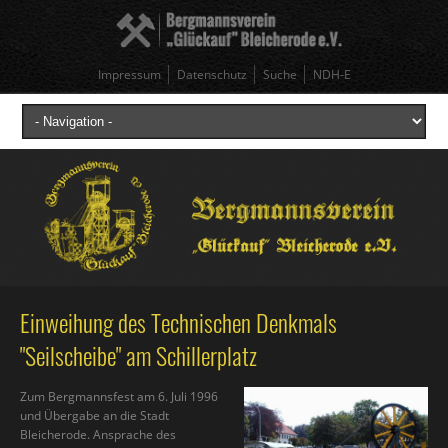
Impressum
Datenschutz
Suche
NDH-E
Einweihung des Technischen Denkmals
"Seilscheibe" am Schillerplatz
Zum Bergmannsfest am 6. Juli 1996
und Übergabe an die Stadt
Bleicherode. Ansprache des