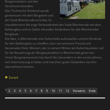
Bürgermeisters und des
Vereinsvorsitzenden.
Das Technische Denkmal wurde
gemeinsam mit dem Bergwerk und
der Stadt Bleicherode errichtet. Es
charakterisiert die enge Verbundenheit der Stadt Bleicherode mit dem
Kalibergbau und ist Stätte ehrenden Gedenkens für alle Bleicheröder
Bergleute.
Die Idee, in Bleicherode eine Seilscheibe aufzustellen und ein Denkmal
für den Kalibergbau zu schaffen, kam von unserem Freund und
Kameraden Peter Weinert, der in seinem Wirken als Kulturhausleiter viel
für die Bewahrung der Bergbautradition in Bleicherode getan hat.
Unser Bergmannsverein hat durch ihn, besonders in den ersten Jahren,
viel Unterstützung erhalten und manchen guten Gedanken von ihm
übernehmen können.
Zurück
1
2
3
4
5
6
7
8
9
10
11
12
Vorwärts
Ende